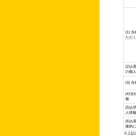
(1)
ただ
(2)
の個
(3)
(4)
報
(5)
人情
(6)
接的
※上記