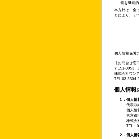
善を継続
本方針は、全
とにより、 
個人情報保護
【お問合せ窓
〒151-005
株式会社ワン
TEL:03-5304
個人情報
１．個人情
代表取
個人情
東京都渋
株式会
TEL：0
２．個人情