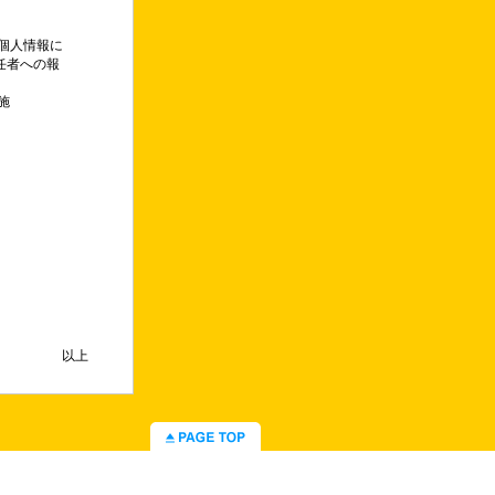
個人情報に
任者への報
施
以上