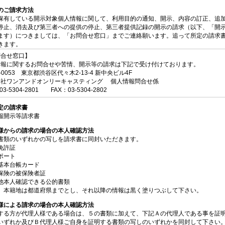
のご請求方法
保有している開示対象個人情報に関して、利用目的の通知、開示、内容の訂正、追
停止、消去及び第三者への提供の停止、第三者提供記録の開示の請求（以下、「開
ます）につきましては、「お問合せ窓口」までご連絡願います。追って所定の請求
きます。
問合せ窓口】
情報に関するお問合せや苦情、開示等の請求は下記で受け付けております。
1-0053 東京都渋谷区代々木2-13-4 新中央ビル4F
会社ワンアンドオンリーキャスティング 個人情報問合せ係
03-5304-2801 FAX：03-5304-2802
定の請求書
報開示等請求書
様からの請求の場合の本人確認方法
書類のいずれかの写しを請求書に同封いただきます。
免許証
ポート
基本台帳カード
保険の被保険者証
他本人確認できる公的書類
、本籍地は都道府県までとし、それ以降の情報は黒く塗りつぶして下さい。
様による請求の場合の本人確認方法
する方が代理人様である場合は、５の書類に加えて、下記Ａの代理人である事を証
いずれか及びＢ代理人様ご自身を証明する書類の写しのいずれかを同封して下さい