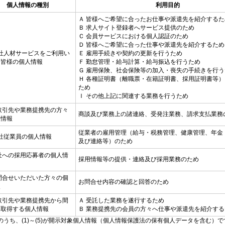
個人情報の種別
利用目的
Ａ 皆様へご希望に合ったお仕事や派遣先を紹介するた
Ｂ 求人サイト登録者へサービス提供のため
Ｃ 会員サービスにおける個人認証のため
Ｄ 皆様へご希望に合った仕事や派遣先を紹介するため
 当社人材サービスをご利用い
Ｅ 雇用手続きや契約の更新を行うため
く皆様の個人情報
Ｆ 勤怠管理・給与計算・給与振込を行うため
Ｇ 雇用保険、社会保険等の加入・喪失の手続きを行う
Ｈ 各種証明書（離職票・在籍証明書、採用証明書等
ため
Ｉ その他上記に関連する業務を行うため
お取引先や業務提携先の方々
商談及び業務上の諸連絡、受発注業務、請求支払業務
人情報
従業者の雇用管理（給与・税務管理、健康管理、年金
 当社従業員の個人情報
及び連絡等）のため
当社への採用応募者の個人情
採用情報等の提供・連絡及び採用業務のため
お問合せいただいた方々の個
お問合せ内容の確認と回答のため
報
お取引先や業務提携先から間
Ａ 受託した業務を遂行するため
に取得する個人情報
Ｂ 業務提携先の会員の方々へ仕事や派遣先を紹介する
のうち、(1)～(5)が開示対象個人情報（個人情報保護法の保有個人データを含む）で