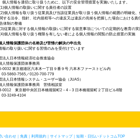
、個人情報を適切に取り扱うために、以下の安全管理措置を実施いたします。
(1)個人情報の取扱いに関する責任者の設置
(2)個人情報を取り扱う従業員及び当該従業員が取り扱う個人情報の範囲の明確化、
関する法令、指針、社内規程等への違反又は違反の兆候を把握した場合における責
告体制の整備
(3)従業員に対する個人情報の取扱いに関する留意事項についての定期的な教育の実
(4)個人情報を取り扱う権限を有しない者による個人情報の閲覧の防止措置の実施
個人情報保護団体の名称及び苦情の解決の申出先
情報の取り扱いに関する苦情のみを受付けています
団法人日本情報経済社会推進協会
人情報保護団体事務局
6-0032 東京都港区六本木一丁目９番９号 六本木ファーストビル内
3-5860-7565／0120-700-779
団法人日本情報システム・ユーザー協会（JUAS）
人情報保護団体事務局 苦情相談室
3-0012 東京都中央区日本橋堀留町2－4－3 日本橋堀留町２丁目ビル8階
3-3249-4104
問い合わせ
｜
免責
｜
利用規約
｜
サイトマップ
｜
短期・日払いドットコムTOP