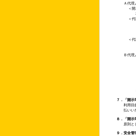
Ａ代理
＜開
＜代
＜代
Ｂ代理
７．「開示
利用目
払いい
８．「開示
原則と
９．安全管