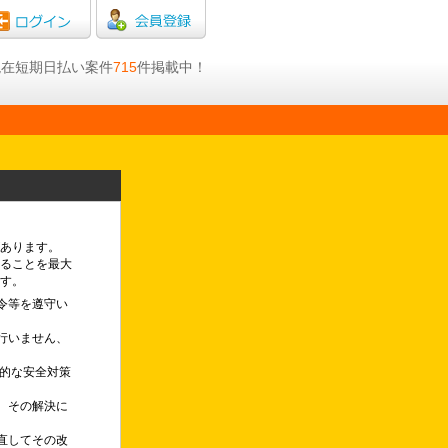
日現在短期日払い案件
715
件掲載中！
あります。
ることを最大
す。
令等を遵守い
行いません、
理的な安全対策
、その解決に
直してその改