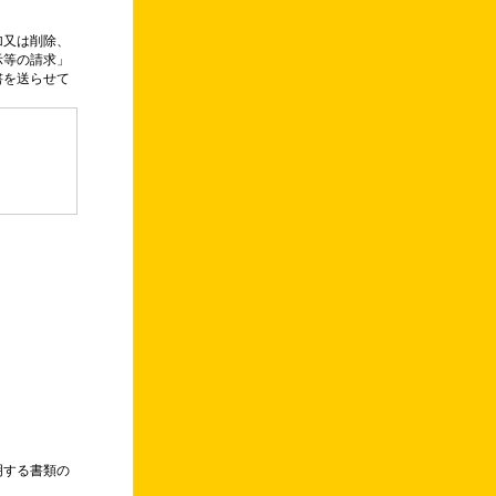
加又は削除、
示等の請求」
書を送らせて
明する書類の
。