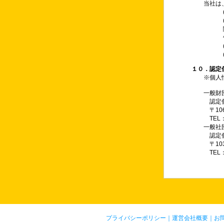
当社は
１０．認定
※個人
一般財
認定個
〒10
TEL：0
一般社
認定個
〒10
TEL：0
プライバシーポリシー
｜
運営会社概要
｜
お