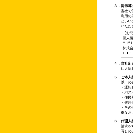
３．開示等
当社で
利用の
といい
いただ
【お
個人
〒15
株式
TEL：
４．当社所
個人情
５．ご本人
以下の
・運転
・パス
・住民
・健康
・その
※なお
６．代理人
請求を
写しの