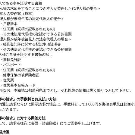
人である事を証明する書類
示等の求めをすることにつき本人が委任した代理人様の場合＞
本人の委任状（原本）
理人様が未成年者の法定代理人の場合＞
・戸籍謄本
・住民票（続柄の記載されたもの）
・その他法定代理権の確認ができる公的書類
理人様が成年被後見人の法定代理人の場合＞
・後見登記等に関する登記事項証明書
・その他法定代理権の確認ができる公的書類
人様ご自身を証明する書類の写し
・運転免許証
・パスポート
・住民票（続柄の記載されたもの）
・健康保険の被保険者証
・住民票
・住民基本台帳カード
※なお、本籍地は都道府県までとし、それ以降の情報は黒く塗りつぶして下さい。
等の請求」の手数料とお支払い方法
的通知請求ならびに開示請求の場合は、手数料として1,000円を郵便切手又は郵便
ただきます。
等の請求」に対する回答方法
して、請求者様宛に書面（封書郵送）にてご回答申し上げます。
理措置