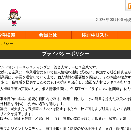
2026年08月06
ポリシー
プライバシーポリシー
アンドオンリーキャスティングは、総合人材サービス企業です。
に携わる企業は、事業運営において個人情報を適切に取扱い、保護する社会的責任が
従業員は、事業を運営していく上で、個人情報の重要性を認識し、その保護を徹底す
、安心、信頼感を提供するために以下の方針を遵守し、適正な人材ビジネスを行いま
個人情報保護の実現のため、個人情報保護法、各省庁ガイドラインその他関連する法
。
は事業目的の達成に必要な範囲内で取得、利用、提供し、その範囲を超えた取扱いは
的外利用を行わないための処置を講じます。
漏洩、滅失または毀損等のリスクを防止するため、技術面および組織 において合
、リスクを是正します。
の取扱いに関する苦情、相談に対しては、専用の窓口を設けて迅速かつ誠実に対応し
す。
保護マネジメントシステムは、当社を取り巻く環境の変化を踏まえ、適時・適切に見