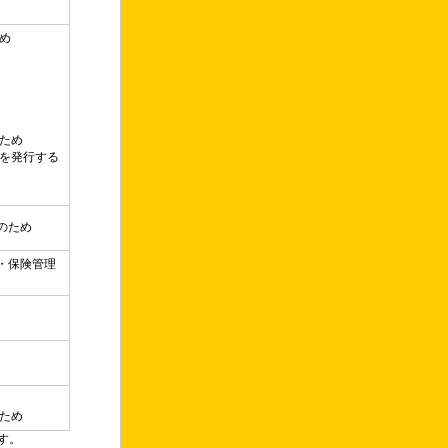
め
ため
）を発行する
のため
・保険管理
ため
す。