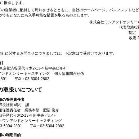
的に推進します。
ての従業者に配付して周知させるとともに、当社のホームページ、パンフレットなど
いつでもどなたにも入手可能な措置を取るものとします。
株式会社ワンアンドオンリー
代表取締役
制定 
改定 
方針に関するお問合せにつきましては、下記窓口で受付けております。
口】
3 東京都渋谷区代々木2-13-4 新中央ビル4F
アンドオンリーキャスティング 個人情報問合せ係
-2801 FAX：03-5304-2802
の取扱いについて
報の管理責任者
締役社長 嶋村 譲
報保護責任者 業務本部 肥沼 俊介
谷区代々木2-13-4 新中央ビル4F
社ワンアンドオンリーキャスティング
3-5304-2801 FAX：03-5304-2802
報の利用目的