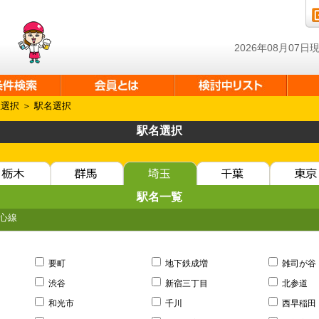
2026年08月07
線選択
＞ 駅名選択
駅名選択
駅名一覧
心線
要町
地下鉄成増
雑司が谷
渋谷
新宿三丁目
北参道
和光市
千川
西早稲田