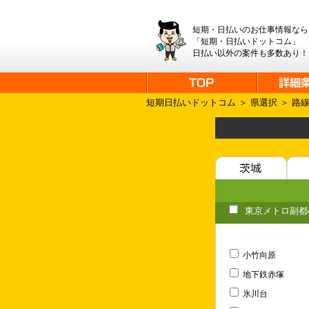
短期・日払いのお仕事情報なら
「短期・日払いドットコム」
日払い以外の案件も多数あり！
短期日払いドットコム
＞
県選択
＞
路
東京メトロ副都
小竹向原
地下鉄赤塚
氷川台