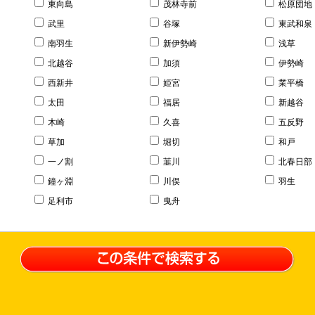
東向島
茂林寺前
松原団地
武里
谷塚
東武和泉
南羽生
新伊勢崎
浅草
北越谷
加須
伊勢崎
西新井
姫宮
業平橋
太田
福居
新越谷
木崎
久喜
五反野
草加
堀切
和戸
一ノ割
韮川
北春日部
鐘ヶ淵
川俣
羽生
足利市
曳舟