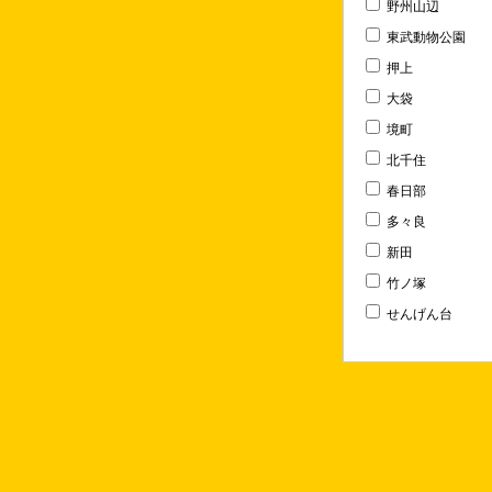
野州山辺
東武動物公園
押上
大袋
境町
北千住
春日部
多々良
新田
竹ノ塚
せんげん台