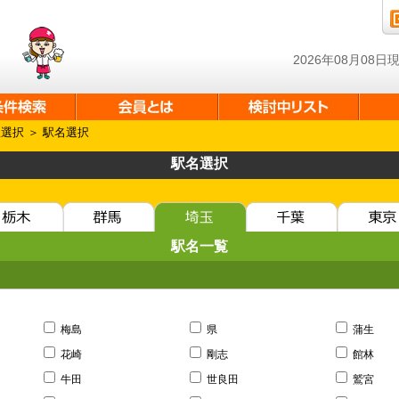
2026年08月08
線選択
＞ 駅名選択
駅名選択
駅名一覧
梅島
県
蒲生
花崎
剛志
館林
牛田
世良田
鷲宮