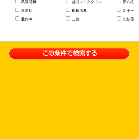
武蔵浦和
越谷レイクタウン
新八柱
東浦和
船橋法典
新小平
北府中
三郷
北朝霞