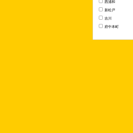
西浦和
新松戸
吉川
府中本町