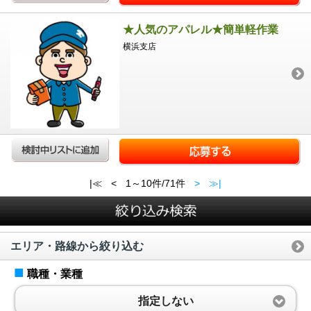
★人気のアパレル★簡単軽作業
横浜支店
|≪
<
1～10件/71件
>
≫|
エリア・路線から絞り込む
■
職種・業種
指定しない