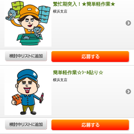
繁忙期突入！★簡単軽作業★
横浜支店
簡単軽作業☆ｼｰﾙ貼り☆
横浜支店