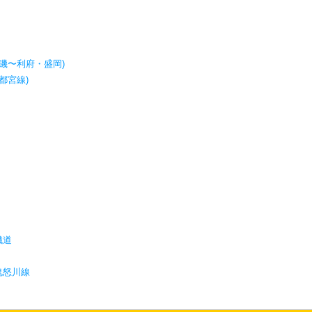
黒磯〜利府・盛岡)
都宮線)
鐵道
鬼怒川線