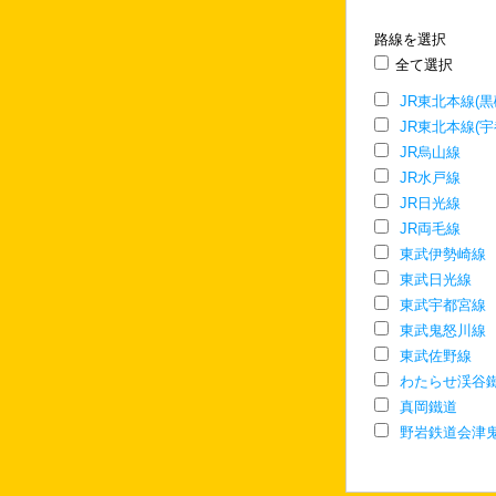
路線を選択
全て選択
JR東北本線(
JR東北本線(宇
JR烏山線
JR水戸線
JR日光線
JR両毛線
東武伊勢崎線
東武日光線
東武宇都宮線
東武鬼怒川線
東武佐野線
わたらせ渓谷
真岡鐵道
野岩鉄道会津